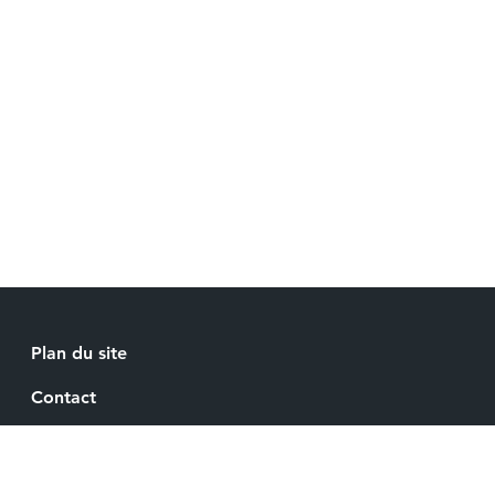
Plan du site
Back
to
Contact
top
Recrutement
Mentions légales