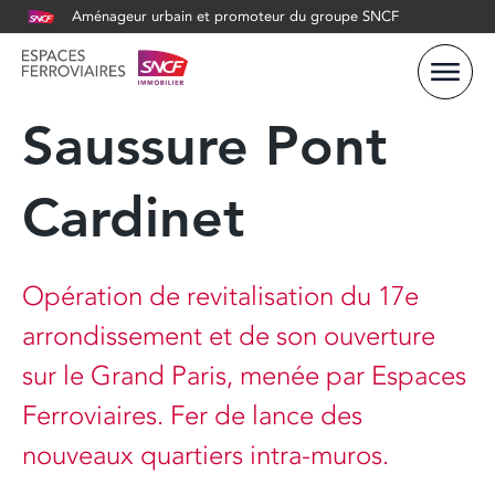
Aménageur urbain et promoteur du groupe SNCF
Saussure Pont
Le projet Saussure Pont Cardinet
Cardinet
La concertation du projet
Opération de revitalisation du 17e
Le calendrier du projet
arrondissement et de son ouverture
sur le Grand Paris, menée par Espaces
Ferroviaires. Fer de lance des
nouveaux quartiers intra-muros.