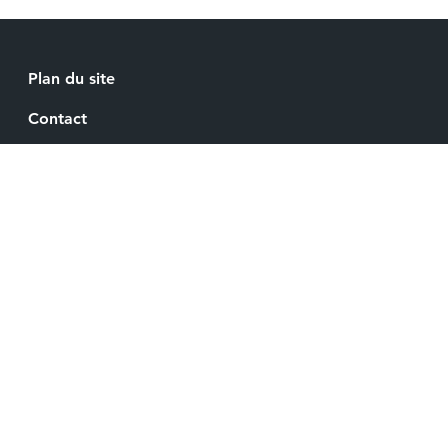
Plan du site
Back
to
Contact
top
Recrutement
Mentions légales
Espace Presse
Gestion de vos cookies
SNCF
SNCF IMMOBILIER