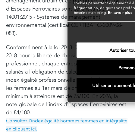
aménagement urbain et de promotion immobilière
cookies permettent également d'éta
d’Espaces Ferroviaires sont certifiées ISO
fréquentation, de gérer vos préfé
besoins marketing.
En savoir plus
14001:2015 - Systèmes de management
environnemental (certificat CERTIBAT C-2009-08-
083).
Conformément à la loi 2018- 771 du 5 septembre
Autoriser tou
2018 pour la liberté de choisir son avenir
professionnel, chaque entreprise de plus de 50
Personna
salariés a l’obligation de calculer et publier son
index égalité professionnelle entre les hommes et
Utiliser uniquement l
les femmes au 1er mars de chaque année. Le seuil
minimum à atteindre est de 75/100. En 2026, la
note globale de l’index d’Espaces Ferroviaires est
de 84/100.
Consultez l'index égalité hommes femmes en intégralité
en cliquant ici.