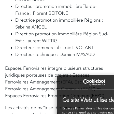
Directeur promotion immobilière Île-de-
France : Florent BEITONE
Directrice promotion immobilière Régions :
Sabrina ANCEL
Direction promotion immobilière Région Sud-
Est : Laurent WITTIG
Directeur commercial : Loïc LIVOLANT
Directeur technique : Damien MAYAUD
Espaces Ferroviaires intègre plusieurs structures
juridiques porteuses de projets : Espaces
Ferroviaires Aménagement (EFA), Espaces
Ferroviaires Aménagement Commun (EFAC) et
Espaces Ferroviaires Promotion Commun (EFPC).
Ce site Web utilise d
Les activités de maîtrise d'ouvrage en
Espaces Ferroviaires utilise des coo
sur ce site, quel que soit votre nav