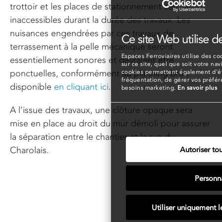
trottoir et les places de stationnement seront
inaccessibles durant la durée des travaux. Les
nuisances engendrées par ces travaux de
Ce site Web utilise d
terrassement à la pelle mécanique seront
Espaces Ferroviaires utilise des coo
essentiellement sonores et devraient être
sur ce site, quel que soit votre nav
ponctuelles, conformément au planning bruit
cookies permettent également d'éta
fréquentation, de gérer vos préfé
disponible
en cliquant ici
.
besoins marketing.
En savoir plus
A l’issue des travaux, une clôture opaque sera
mise en place au droit du mur démoli pour assurer
la séparation entre le chantier et la rue du
Autoriser tou
Charolais.
Personna
Utiliser uniquement l