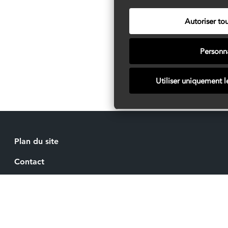
Autoriser tou
Personna
Utiliser uniquement l
Plan du site
Contact
Recrutement
Mentions légales
Espace Presse