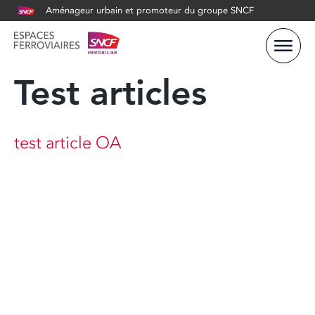
Aménageur urbain et promoteur du groupe SNCF
Test articles
test article OA