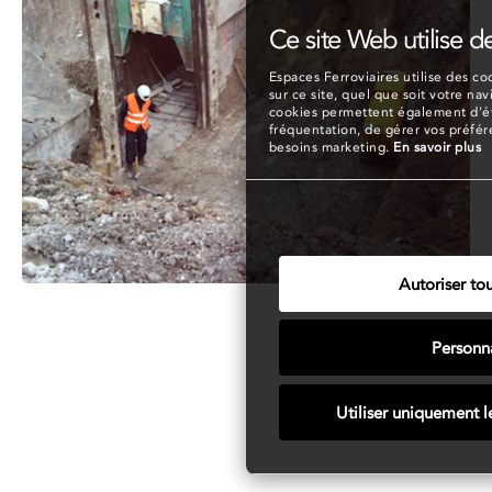
Ce site Web utilise d
Espaces Ferroviaires utilise des coo
sur ce site, quel que soit votre nav
cookies permettent également d'éta
fréquentation, de gérer vos préfé
besoins marketing.
En savoir plus
Autoriser tou
Personna
Utiliser uniquement l