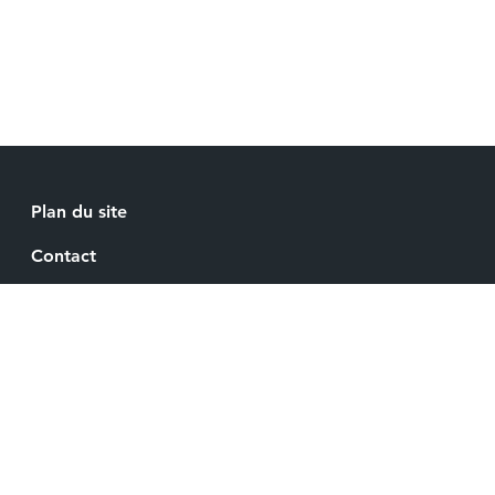
Plan du site
Contact
Recrutement
Mentions légales
Espace Presse
Gestion de vos cookies