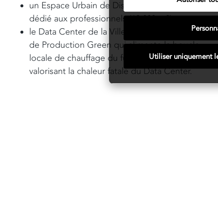
un Espace Urbain de Distribution alimentaire
dédié aux professionnels (10 000 m2),
Personna
le Data Center de la Ville de Paris et la Centre
de Production Green qui alimente la boucle
Utiliser uniquement l
locale de chauffage du futur quartier en
valorisant la chaleur fatale du Data Center.