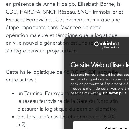
en présence de Anne Hidalgo, Elisabeth Borne, la
CDC, HAROPA, SNCF Réseau, SNCF Immobilier et
Espaces Ferroviaires. Cet événement marque une
étape importante dans l’avancée de cette
opération majeure et témoigne que la logistique
en ville nouvelle génération est une réalité qui
s’intègre dans un projet urbain.
Ce site Web utilise d
Cette halle logistique de 45 000 m² SDP accueille
Espaces Ferroviaires utilise des coo
entre autres :
sur ce site, quel que soit votre nav
cookies permettent également d'éta
fréquentation, de gérer vos préfé
un Terminal Ferroviaire Urbain embranché sur
besoins marketing.
En savoir plus
le réseau ferroviaire de la Gare du Nord afin
d‘assurer la logistique du dernier kilomètre,
des locaux d’activités et commerces (8 000
m2),
Autoriser tou