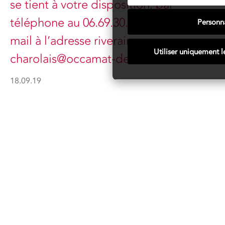
se tient à votre disposition, par
téléphone au 06.69.30.87.88 ou par
Personna
mail à l’adresse riverain-
Utiliser uniquement l
charolais@occamat-demolition.fr.
18.09.19