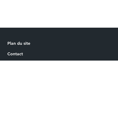
Plan du site
Contact
Recrutement
Mentions légales
Espace Presse
Gestion de vos cookies