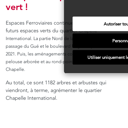
vert !
Espaces Ferroviaires continue d’aménager les
Autoriser tou
futurs espaces verts du quartier
Chapelle
International. La partie Nord de la promenade, entre le
Personna
passage du Gué
et le boulevard Ney, sera plantée dès
2021. Puis, les aménagements continueront jusqu’à
la
Utiliser uniquement l
pelouse arborée et au rond-point de la rue de la
Chapelle.
Au total, ce sont 1182 arbres et arbustes qui
viendront, à terme, agrémenter le quartier
Chapelle International.