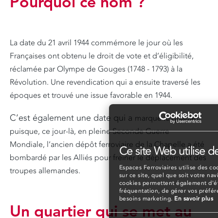
Pourquoi ce nom ?
La date du 21 avril 1944 commémore le jour où
les
Françaises ont obtenu le droit
de vote et d’éligibilité,
réclamée par
Olympe de Gouges (1748 - 1793)
à la
Révolution. Une revendication
qui a ensuite traversé les
époques et
trouvé une issue favorable en 1944.
C’est également une date qui a
marqué le quartier
puisque, ce jour-là,
en pleine Seconde Guerre
Mondiale,
l’ancien dépôt ferroviaire de la
Chapelle a été
Ce site Web utilise d
bombardé par les
Alliés pour freiner le déplacement
des
Espaces Ferroviaires utilise des coo
troupes allemandes.
sur ce site, quel que soit votre nav
cookies permettent également d'éta
fréquentation, de gérer vos préfé
besoins marketing.
En savoir plus
Un quartier qui se met au