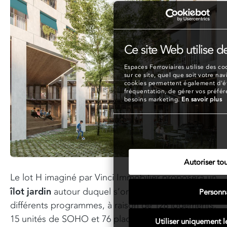
Ce site Web utilise d
Espaces Ferroviaires utilise des coo
sur ce site, quel que soit votre nav
cookies permettent également d'éta
fréquentation, de gérer vos préfé
besoins marketing.
En savoir plus
Autoriser tou
Le lot H imaginé par Vinci Immobilier proposera un
îlot jardin
autour duquel s’organiseront les
Personna
différents programmes, à raison de 128 logements,
15 unités de SOHO et 76 places de stationnement.
Utiliser uniquement l